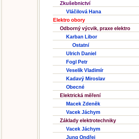
Zkušebnictví
Vláčilová Hana
Elektro obory
Odborný výcvik, praxe elektro
Karban Libor
Ostatní
Ulrich Daniel
Fogl Petr
Veselík Vladimír
Kadavý Miroslav
Obecné
Elektrická měření
Macek Zdeněk
Vacek Jáchym
Základy elektrotechniky
Vacek Jáchym
Jung Ondřej