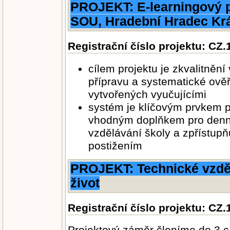
PROJEKT: E-learningový p
SOU, Hradební Hradec Kr
Registrační číslo projektu: CZ.1
cílem projektu je zkvalitně
přípravu a systematické ověř
vytvořených vyučujícími
systém je klíčovým prvkem p
vhodným doplňkem pro denn
vzdělávání školy a zpřístup
postižením
PROJEKT: Technické vzdělá
život
Registrační číslo projektu: CZ.