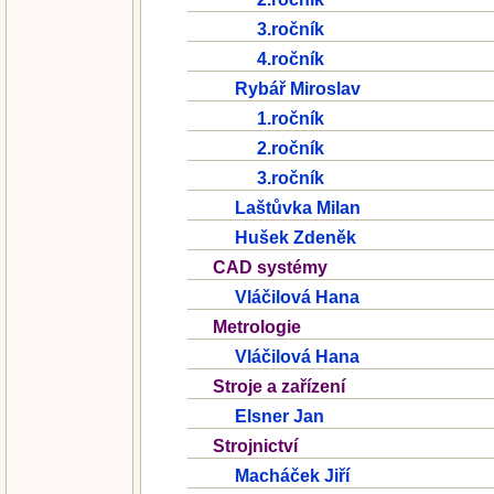
3.ročník
4.ročník
Rybář Miroslav
1.ročník
2.ročník
3.ročník
Laštůvka Milan
Hušek Zdeněk
CAD systémy
Vláčilová Hana
Metrologie
Vláčilová Hana
Stroje a zařízení
Elsner Jan
Strojnictví
Macháček Jiří