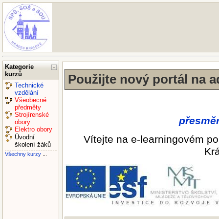
Kategorie
kurzů
Použijte nový portál na 
Technické
vzdělání
Všeobecné
předměty
Strojírenské
přesměr
obory
Elektro obory
Vítejte na e-learningovém p
Úvodní
školení žáků
Krá
Všechny kurzy
...