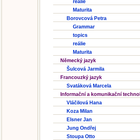
reálie
Maturita
Borovcová Petra
Grammar
topics
reálie
Maturita
Německý jazyk
Šulcová Jarmila
Francouzký jazyk
Svatáková Marcela
Informační a komunikační techno
Vláčilová Hana
Koza Milan
Elsner Jan
Jung Ondřej
Stoupa Otto