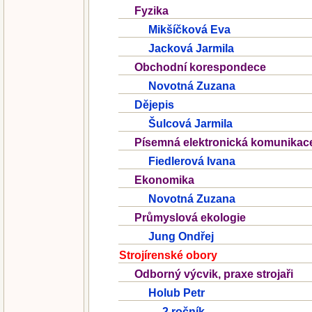
Fyzika
Mikšíčková Eva
Jacková Jarmila
Obchodní korespondece
Novotná Zuzana
Dějepis
Šulcová Jarmila
Písemná elektronická komunikac
Fiedlerová Ivana
Ekonomika
Novotná Zuzana
Průmyslová ekologie
Jung Ondřej
Strojírenské obory
Odborný výcvik, praxe strojaři
Holub Petr
2.ročník