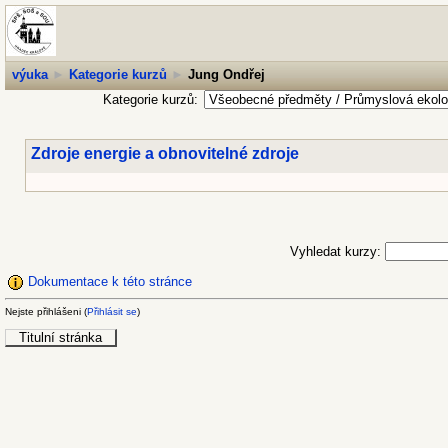
výuka
►
Kategorie kurzů
►
Jung Ondřej
Kategorie kurzů:
Zdroje energie a obnovitelné zdroje
Vyhledat kurzy:
Dokumentace k této stránce
Nejste přihlášeni (
Přihlásit se
)
Titulní stránka