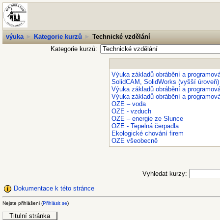
výuka
►
Kategorie kurzů
►
Technické vzdělání
Kategorie kurzů:
Výuka základů obrábění a programová
SolidCAM, SolidWorks (vyšší úroveň)
Výuka základů obrábění a programová
Výuka základů obrábění a programová
OZE – voda
OZE - vzduch
OZE – energie ze Slunce
OZE - Tepelná čerpadla
Ekologické chování firem
OZE všeobecně
Vyhledat kurzy:
Dokumentace k této stránce
Nejste přihlášeni (
Přihlásit se
)
Titulní stránka