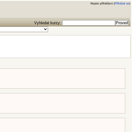
Nejste přihlášeni (
Přihlásit se
)
Vyhledat kurzy: