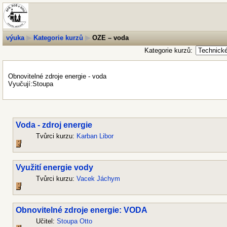
výuka
▶
Kategorie kurzů
▶
OZE – voda
Kategorie kurzů:
Obnovitelné zdroje energie - voda
Vyučují:Stoupa
Voda - zdroj energie
Tvůrci kurzu:
Karban Libor
Využití energie vody
Tvůrci kurzu:
Vacek Jáchym
Obnovitelné zdroje energie: VODA
Učitel:
Stoupa Otto