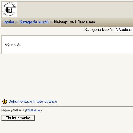
výuka
▶
Kategorie kurzů
▶
Nekvapilová Jaroslava
Kategorie kurzů:
Výuka AJ
Dokumentace k této stránce
Nejste přihlášeni (
Přihlásit se
)
Titulní stránka