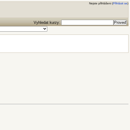
Nejste přihlášeni (
Přihlásit se
)
Vyhledat kurzy: