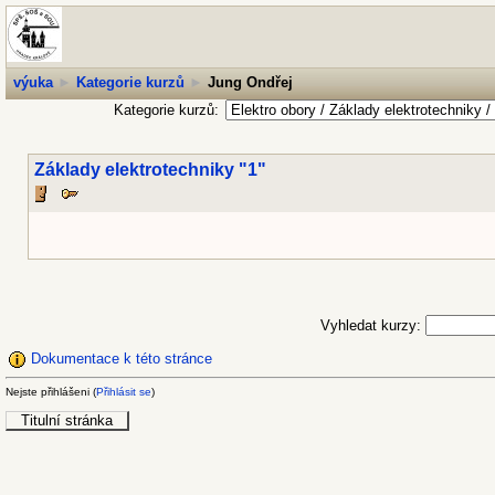
výuka
►
Kategorie kurzů
►
Jung Ondřej
Kategorie kurzů:
Základy elektrotechniky "1"
Vyhledat kurzy:
Dokumentace k této stránce
Nejste přihlášeni (
Přihlásit se
)
Titulní stránka