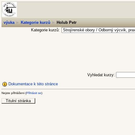
výuka
►
Kategorie kurzů
►
Holub Petr
Kategorie kurzů:
Vyhledat kurzy:
Dokumentace k této stránce
Nejste přihlášeni (
Přihlásit se
)
Titulní stránka