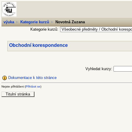
výuka
►
Kategorie kurzů
►
Novotná Zuzana
Kategorie kurzů:
Obchodní korespondence
Vyhledat kurzy:
Dokumentace k této stránce
Nejste přihlášeni (
Přihlásit se
)
Titulní stránka