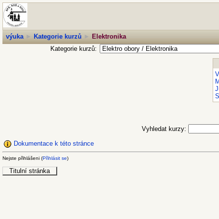
výuka
►
Kategorie kurzů
►
Elektronika
Kategorie kurzů:
V
M
J
S
Vyhledat kurzy:
Dokumentace k této stránce
Nejste přihlášeni (
Přihlásit se
)
Titulní stránka