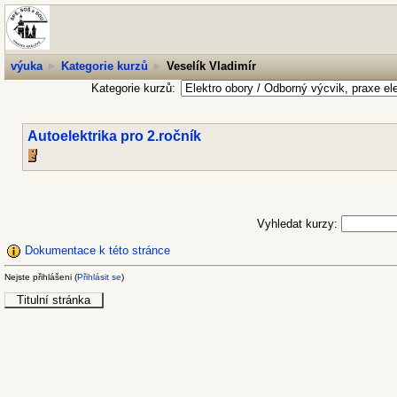
výuka
►
Kategorie kurzů
►
Veselík Vladimír
Kategorie kurzů:
Autoelektrika pro 2.ročník
Vyhledat kurzy:
Dokumentace k této stránce
Nejste přihlášeni (
Přihlásit se
)
Titulní stránka