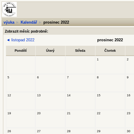
výuka
►
Kalendář
►
prosinec 2022
Zobrazit měsíc podrobně:
◄
listopad 2022
prosinec 2022
Pondělí
Úterý
Středa
Čtvrtek
1
2
5
6
7
8
9
12
13
14
15
16
19
20
21
22
23
26
27
28
29
30