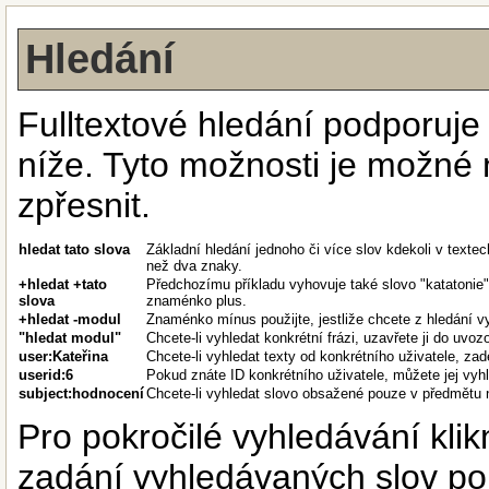
Hledání
Fulltextové hledání podporuj
níže. Tyto možnosti je možné
zpřesnit.
hledat tato slova
Základní hledání jednoho či více slov kdekoli v text
než dva znaky.
+hledat +tato
Předchozímu příkladu vyhovuje také slovo "katatonie",
slova
znaménko plus.
+hledat -modul
Znaménko mínus použijte, jestliže chcete z hledání vy
"hledat modul"
Chcete-li vyhledat konkrétní frázi, uzavřete ji do uvoz
user:Kateřina
Chcete-li vyhledat texty od konkrétního uživatele, zad
userid:6
Pokud znáte ID konkrétního uživatele, můžete jej vy
subject:hodnocení
Chcete-li vyhledat slovo obsažené pouze v předmětu n
Pro pokročilé vyhledávání klik
zadání vyhledávaných slov po