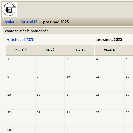
výuka
►
Kalendář
►
prosinec 2025
Zobrazit měsíc podrobně:
◄
listopad 2025
prosinec 2025
Pondělí
Úterý
Středa
Čtvrtek
1
2
3
4
5
8
9
10
11
12
15
16
17
18
19
22
23
24
25
26
29
30
31